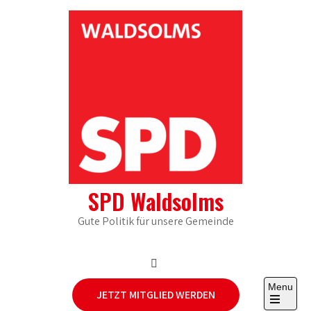
Skip
to
content
SPD Waldsolms
Gute Politik für unsere Gemeinde
Menu
JETZT MITGLIED WERDEN