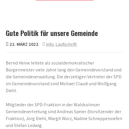
Open
the
main
menu
Gute Politik für unsere Gemeinde
22. MÄRZ 2022
Info
,
Laufschrift
Bernd Heine leitete als sozialdemokratischer
Bürgermeister viele Jahre lang den Gemeindevorstand und
die Gemeindeverwaltung. Die derzeitigen Vertreter der SPD
im Gemeindevorstand sind Michael Claudi und Wolfgang
Diehl.
Mitglieder der SPD-Fraktion in der Waldsolmser
Gemeindevertretung sind Andreas Speier (Vorsitzender der
Fraktion), Jörg Diehl, Margit Würz, Nadine Schneppensiefen
und Stefan Ledwig.